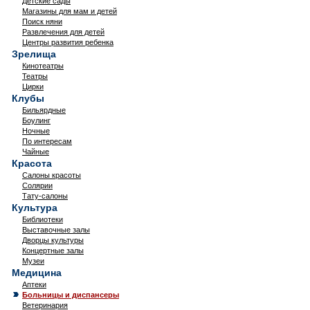
Детские сады
Магазины для мам и детей
Поиск няни
Развлечения для детей
Центры развития ребенка
Зрелища
Кинотеатры
Театры
Цирки
Клубы
Бильярдные
Боулинг
Ночные
По интересам
Чайные
Красота
Салоны красоты
Солярии
Тату-салоны
Культура
Библиотеки
Выставочные залы
Дворцы культуры
Концертные залы
Музеи
Медицина
Аптеки
Больницы и диспансеры
Ветеринария