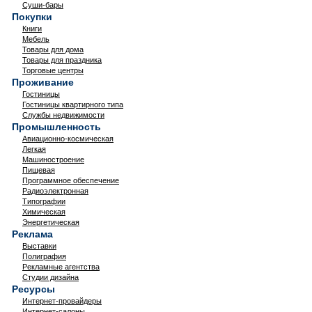
Суши-бары
Покупки
Книги
Мебель
Товары для дома
Товары для праздника
Торговые центры
Проживание
Гостиницы
Гостиницы квартирного типа
Службы недвижимости
Промышленность
Авиационно-космическая
Легкая
Машиностроение
Пищевая
Программное обеспечение
Радиоэлектронная
Типографии
Химическая
Энергетическая
Реклама
Выставки
Полиграфия
Рекламные агентства
Студии дизайна
Ресурсы
Интернет-провайдеры
Интернет-салоны