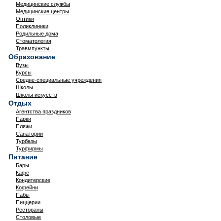
Медицинские службы
Медицинские центры
Оптики
Поликлиники
Родильные дома
Стоматология
Травмпункты
Образование
Вузы
Курсы
Средне-специальные учреждения
Школы
Школы искусств
Отдых
Агентства праздников
Парки
Пляжи
Санатории
Турбазы
Турфирмы
Питание
Бары
Кафе
Кондитерские
Кофейни
Пабы
Пиццерии
Рестораны
Столовые