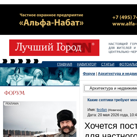
ГЛАВНАЯ
НАВИГАТОР
СТАТЬИ
ФОТОАЛЬ
Форум
|
Архитектура и недв
Какие септики требуют м
Имя:
feofan
(Новичок)
Дата: 20 мая 2026 года, 10:
Хочется пос
для частног