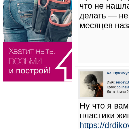
что не нашла
делать — не
месяцев наз
Re: Нужно у
Имя:
sergey1
Кому:
polinal
Дата: 4 мая 2
Ну что я вам
пластики жи
https://drdik