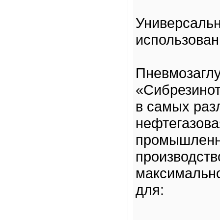
Универсальн
использован
Пневмозагл
«Сибрезино
в самых раз
нефтегазова
промышленно
производств
максимальн
для: