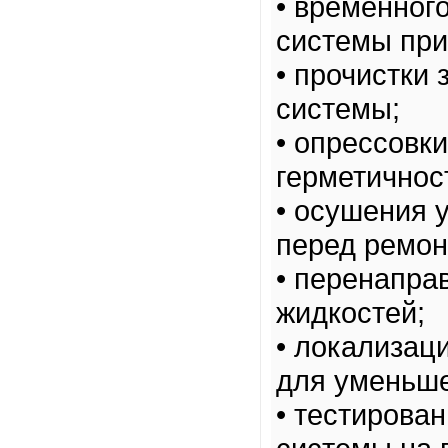
• временног
системы при
• прочистки 
системы;
• опрессовк
герметичнос
• осушения 
перед ремон
• перенапра
жидкостей;
• локализац
для уменьш
• тестирова