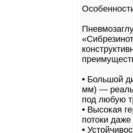
Особенност
Пневмозагл
«Сибрезино
конструктив
преимущест
• Большой д
мм) — реаль
под любую т
• Высокая г
потоки даже
• Устойчиво