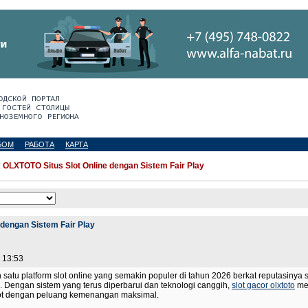
БОМ
РАБОТА
КАРТА
:
OLXTOTO Situs Slot Online dengan Sistem Fair Play
 dengan Sistem Fair Play
 13:53
satu platform slot online yang semakin populer di tahun 2026 berkat reputasinya
l. Dengan sistem yang terus diperbarui dan teknologi canggih,
slot gacor olxtoto
mem
lot dengan peluang kemenangan maksimal.