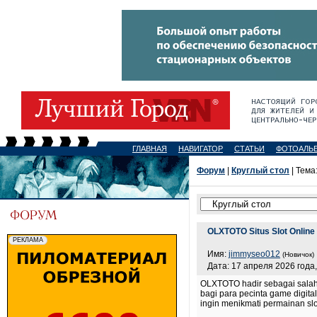
ГЛАВНАЯ
НАВИГАТОР
СТАТЬИ
ФОТОАЛЬ
Форум
|
Круглый стол
| Тема
OLXTOTO Situs Slot Online
Имя:
jimmyseo012
(Новичок)
Дата: 17 апреля 2026 года,
OLXTOTO hadir sebagai salah 
bagi para pecinta game digita
ingin menikmati permainan s