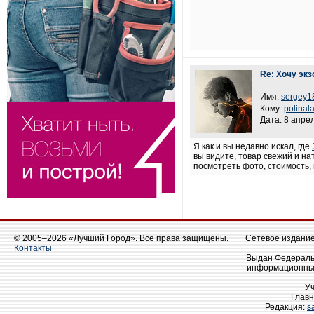
Re: Хочу эк
Имя:
sergey1
Кому:
polinal
Дата: 8 апрел
Я как и вы недавно искал, где
вы видите, товар свежий и на
посмотреть фото, стоимость,
© 2005–2026 «Лучший Город». Все права защищены.
Сетевое издание 
Контакты
Выдан Федеральн
информационных
У
Главн
Редакция:
s