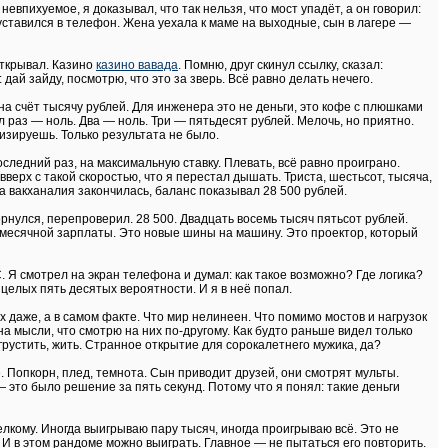
евпихуемое, я доказывал, что так нельзя, что мост упадёт, а он говорил:
 уставился в телефон. Жена уехала к маме на выходные, сын в лагере —
открывал. Казино
казино вавада
. Помню, друг скинул ссылку, сказал:
 дай зайду, посмотрю, что это за зверь. Всё равно делать нечего.
 на счёт тысячу рублей. Для инженера это не деньги, это кофе с плюшками
 раз — ноль. Два — ноль. Три — пятьдесят рублей. Мелочь, но приятно.
изируешь. Только результата не было.
оследний раз, на максимальную ставку. Плевать, всё равно проиграно.
верх с такой скоростью, что я перестал дышать. Триста, шестьсот, тысяча,
да вакханалия закончилась, баланс показывал 28 500 рублей.
ернулся, перепроверил. 28 500. Двадцать восемь тысяч пятьсот рублей.
й месячной зарплаты. Это новые шины на машину. Это проектор, который
. Я смотрел на экран телефона и думал: как такое возможно? Где логика?
 целых пять десятых вероятности. И я в неё попал.
 даже, а в самом факте. Что мир нелинеен. Что помимо мостов и нагрузок
на мысли, что смотрю на них по-другому. Как будто раньше видел только
грустить, жить. Странное открытие для сорокалетнего мужика, да?
. Попкорн, плед, темнота. Сын приводит друзей, они смотрят мульты.
это было решение за пять секунд. Потому что я понял: такие деньги
мелкому. Иногда выигрываю пару тысяч, иногда проигрываю всё. Это не
 И в этом рандоме можно выиграть. Главное — не пытаться его повторить.