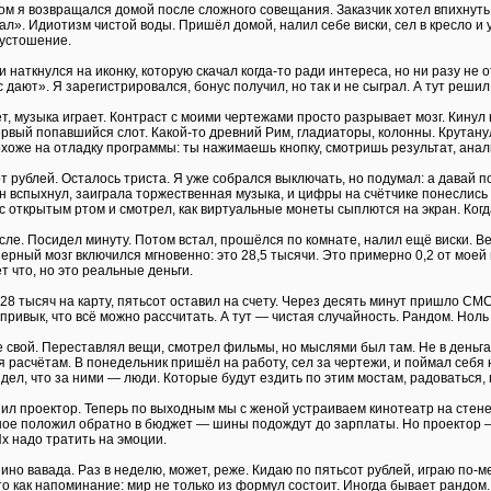
ром я возвращался домой после сложного совещания. Заказчик хотел впихнуть н
ал». Идиотизм чистой воды. Пришёл домой, налил себе виски, сел в кресло и
пустошение.
 наткнулся на иконку, которую скачал когда-то ради интереса, но ни разу не 
 дают». Я зарегистрировался, бонус получил, но так и не сыграл. А тут решил:
ает, музыка играет. Контраст с моими чертежами просто разрывает мозг. Кинул
ервый попавшийся слот. Какой-то древний Рим, гладиаторы, колонны. Крутанул
охоже на отладку программы: ты нажимаешь кнопку, смотришь результат, анал
т рублей. Осталось триста. Я уже собрался выключать, но подумал: а давай п
н вспыхнул, заиграла торжественная музыка, и цифры на счётчике понеслись в
 с открытым ртом и смотрел, как виртуальные монеты сыплются на экран. Ког
сле. Посидел минуту. Потом встал, прошёлся по комнате, налил ещё виски. В
ерный мозг включился мгновенно: это 28,5 тысячи. Это примерно 0,2 от мое
т что, но это реальные деньги.
28 тысяч на карту, пятьсот оставил на счету. Через десять минут пришло СМС
ривык, что всё можно рассчитать. А тут — чистая случайность. Рандом. Ноль
е свой. Переставлял вещи, смотрел фильмы, но мыслями был там. Не в деньгах
ся расчётам. В понедельник пришёл на работу, сел за чертежи, и поймал себя 
дел, что за ними — люди. Которые будут ездить по этим мостам, радоваться, 
пил проектор. Теперь по выходным мы с женой устраиваем кинотеатр на стене
ьное положил обратно в бюджет — шины подождут до зарплаты. Но проектор — 
Их надо тратить на эмоции.
зино вавада. Раз в неделю, может, реже. Кидаю по пятьсот рублей, играю по-
то как напоминание: мир не только из формул состоит. Иногда бывает рандом.