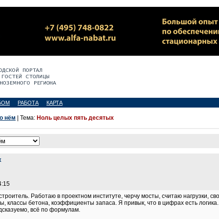
БОМ
РАБОТА
КАРТА
 о нём
| Тема:
Ноль целых пять десятых
х
4:15
троитель. Работаю в проектном институте, черчу мосты, считаю нагрузки, св
, классы бетона, коэффициенты запаса. Я привык, что в цифрах есть логика
дсказуемо, всё по формулам.