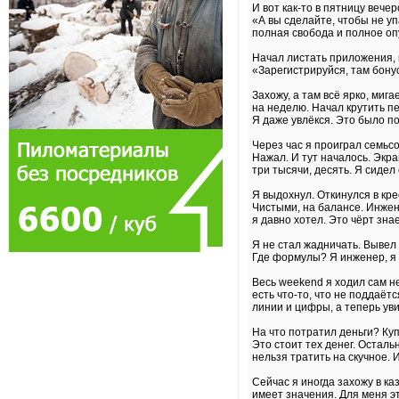
И вот как-то в пятницу вече
«А вы сделайте, чтобы не уп
полная свобода и полное о
Начал листать приложения, и
«Зарегистрируйся, там бонус
Захожу, а там всё ярко, миг
на неделю. Начал крутить п
Я даже увлёкся. Это было п
Через час я проиграл семьсо
Нажал. И тут началось. Экра
три тысячи, десять. Я сидел
Я выдохнул. Откинулся в кре
Чистыми, на балансе. Инжен
я давно хотел. Это чёрт знае
Я не стал жадничать. Вывел 
Где формулы? Я инженер, я п
Весь weekend я ходил сам н
есть что-то, что не поддаёт
линии и цифры, а теперь уви
На что потратил деньги? Ку
Это стоит тех денег. Остал
нельзя тратить на скучное. 
Сейчас я иногда захожу в ка
имеет значения. Для меня э