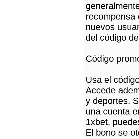
generalment
recompensa e
nuevos usuar
del código d
Código promo
Usa el códig
Accede ademá
y deportes. S
una cuenta e
1xbet, puede
El bono se ot