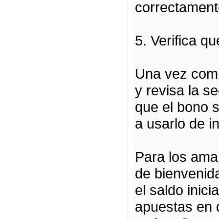
correctament
5. Verifica q
Una vez compl
y revisa la s
que el bono 
a usarlo de i
Para los ama
de bienvenid
el saldo inici
apuestas en d