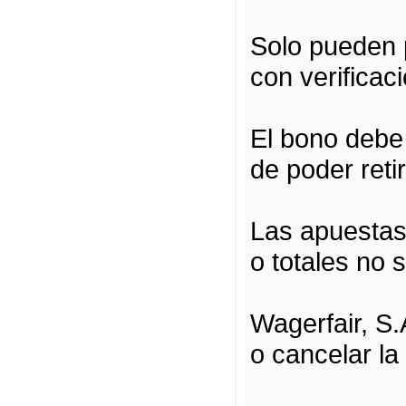
Solo pueden 
con verificac
El bono debe 
de poder retir
Las apuestas
o totales no 
Wagerfair, S.
o cancelar la