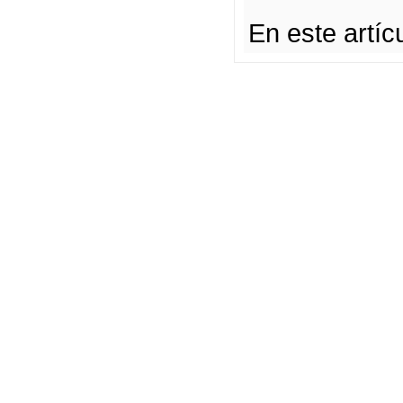
En este artíc