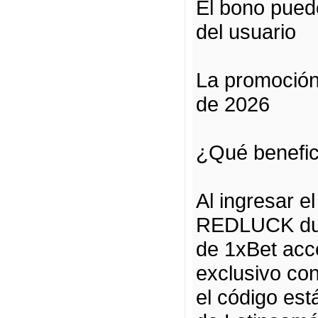
El bono pued
del usuario
La promoción 
de 2026
¿Qué benefic
Al ingresar 
REDLUCK dura
de 1xBet ac
exclusivo con
el código est