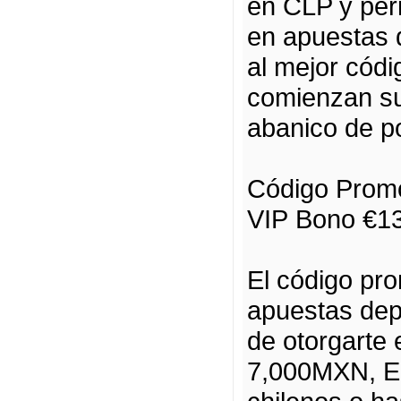
en CLP y perm
en apuestas 
al mejor códi
comienzan su
abanico de po
Código Prom
VIP Bono €1
El código pr
apuestas depo
de otorgarte e
7,000MXN, En