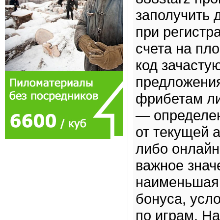
заполучить 
при регистр
счета на пло
код зачасту
предложения
фрибетам ли
— определен
от текущей 
либо онлайн
важное знач
наименьшая 
бонуса, усл
по играм. Н