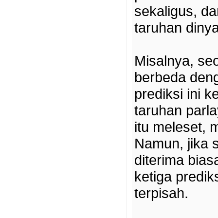
sekaligus, d
taruhan diny
Misalnya, se
berbeda deng
prediksi ini
taruhan parlay
itu meleset, 
Namun, jika 
diterima bias
ketiga predik
terpisah.