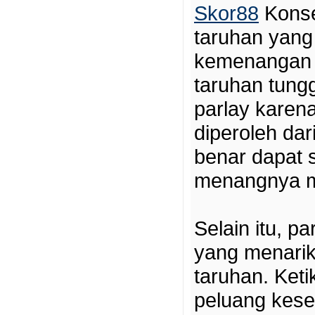
Skor88
Konse
taruhan yang
kemenangan y
taruhan tungg
parlay karen
diperoleh dar
benar dapat 
menangnya me
Selain itu, p
yang menarik
taruhan. Keti
peluang kesel