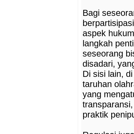
Bagi seseor
berpartisipa
aspek hukum
langkah pent
seseorang bi
disadari, y
Di sisi lain,
taruhan olah
yang mengatu
transparansi,
praktik penip