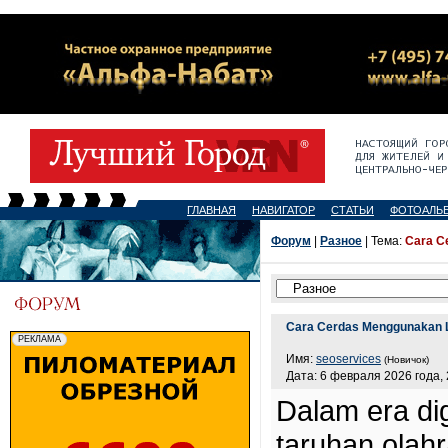
ГЛАВНАЯ
НАВИГАТОР
СТАТЬИ
ФОТОАЛЬ
Форум
|
Разное
| Тема:
Cara C
Cara Cerdas Menggunakan L
Имя:
seoservices
(Новичок)
Дата: 6 февраля 2026 года, 
Dalam era di
taruhan olah