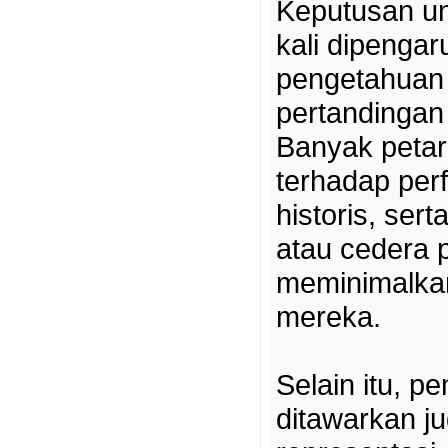
Keputusan un
kali dipengar
pengetahuan
pertandingan 
Banyak petar
terhadap perf
historis, sert
atau cedera 
meminimalkan
mereka.
Selain itu, 
ditawarkan j