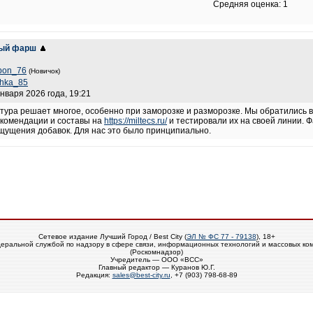
Средняя оценка: 1
ный фарш
bon_76
(Новичок)
shka_85
января 2026 года, 19:21
тура решает многое, особенно при заморозке и разморозке. Мы обратились в 
екомендации и составы на
https://miltecs.ru/
и тестировали их на своей линии. 
щущения добавок. Для нас это было принципиально.
Сетевое издание Лучший Город / Best City (
ЭЛ № ФС 77 - 79138
), 18+
еральной службой по надзору в сфере связи, информационных технологий и массовых ко
(Роскомнадзор)
Учредитель — ООО «ВСС»
Главный редактор — Куранов Ю.Г.
Редакция:
sales@best-city.ru
, +7 (903) 798-68-89