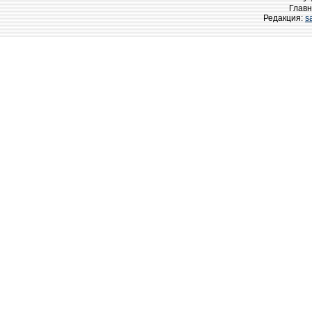
Главн
Редакция:
s