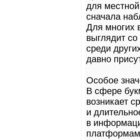
для местной
сначала наб
Для многих 
выглядит со
среди други
давно прису
Особое знач
В сфере бук
возникает с
и длительно
в информаци
платформам,