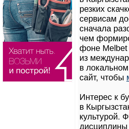
резких скачк
сервисам до
сначала раз
чем формиро
фоне Melbet
из междунар
в локальном
сайт, чтобы
Интерес к б
в Кыргызста
культурой. Ф
дисциплины 