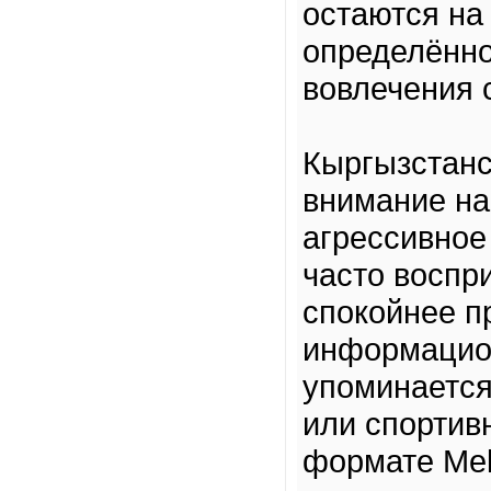
остаются на
определённо
вовлечения 
Кыргызстанс
внимание на
агрессивное
часто воспр
спокойнее п
информацион
упоминается
или спортив
формате Mel