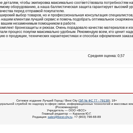
е деталям, чтобы экипировка максимально соответствовала потребностям н
имому оборудованию, а наша баллистическая защита гарантирует высокий ур
качества перед отправкой покупателю.
ирокий выбор товаров, но и профессиональная консультация специалистов,
 нашим клиентам лучший сервис и помочь подобрать оптимальное снаряжен
ет вашим незаменимым помощником в работе.
плект бронезащиты и рюкзак. Очень порадовало качество материалов и изг
лали процесс покупки максимально удобным. Рекомендую всем, кто ценит на
ю о продукции, технических характеристиках и способах оформления заказа
Средняя оценка: 0,57
Сетевое издание Лучший Город / Best City (
ЭЛ № ФС 77 - 79138
), 18+
еральной службой по надзору в сфере связи, информационных технологий и массовых ко
(Роскомнадзор)
Учредитель — ООО «ВСС»
Главный редактор — Куранов Ю.Г.
Редакция:
sales@best-city.ru
, +7 (903) 798-68-89