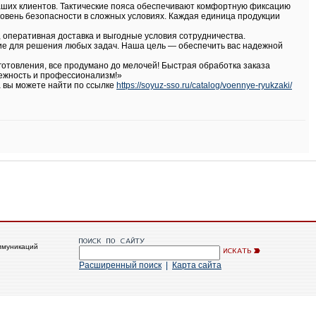
аших клиентов. Тактические пояса обеспечивают комфортную фиксацию
овень безопасности в сложных условиях. Каждая единица продукции
 оперативная доставка и выгодные условия сотрудничества.
ие для решения любых задач. Наша цель — обеспечить вас надежной
отовления, все продумано до мелочей! Быстрая обработка заказа
дежность и профессионализм!»
 вы можете найти по ссылке
https://soyuz-sso.ru/catalog/voennye-ryukzaki/
ммуникаций
Расширенный поиск
|
Карта сайта