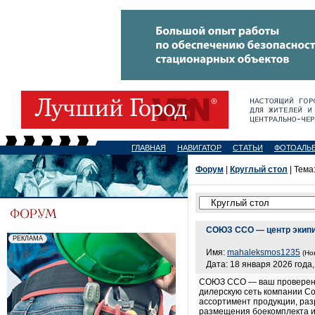
ГЛАВНАЯ
НАВИГАТОР
СТАТЬИ
ФОТОАЛЬ
Форум
|
Круглый стол
| Тема
СОЮЗ ССО — центр экипи
Имя:
mahaleksmos1235
(Но
Дата: 18 января 2026 года,
СОЮЗ ССО — ваш проверенн
дилерскую сеть компании С
ассортимент продукции, раз
размещения боекомплекта и