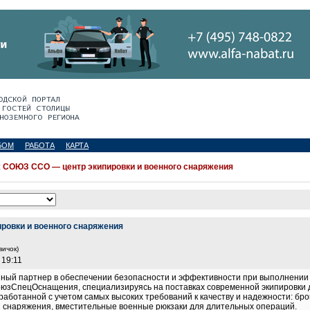
БОМ
РАБОТА
КАРТА
:
СОЮЗ ССО — центр экипировки и военного снаряжения
ровки и военного снаряжения
вичок)
 19:11
ый партнер в обеспечении безопасности и эффективности при выполнении
оюзСпецОснащения, специализируясь на поставках современной экипировки 
работанной с учетом самых высоких требований к качеству и надежности: бр
 снаряжения, вместительные военные рюкзаки для длительных операций.