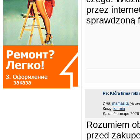
przez interne
sprawdzoną 
Re: Która firma robi 
Имя:
mamasita
(Нович
Кому:
karmin
Дата: 9 января 2026 
Rozumiem ob
przed zakup