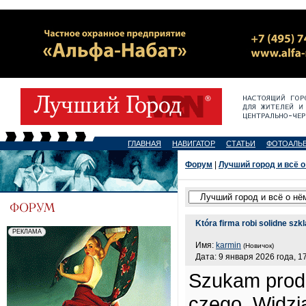
ГЛАВНАЯ
НАВИГАТОР
СТАТЬИ
ФОТОАЛЬ
Форум
|
Лучший город и всё о
Która firma robi solidne szkl
Имя:
karmin
(Новичок)
Дата: 9 января 2026 года, 1
Szukam produ
czego. Widzia