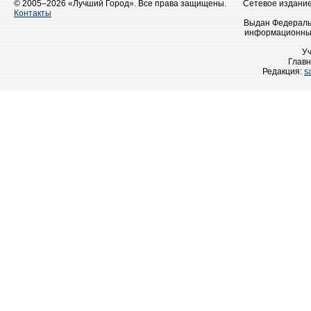
© 2005–2026 «Лучший Город». Все права защищены.
Сетевое издание 
Контакты
Выдан Федеральн
информационных
У
Главн
Редакция:
s