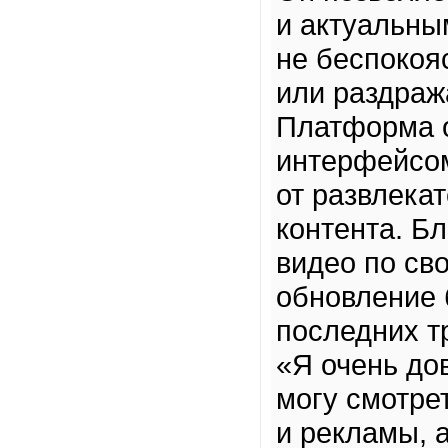
и актуальны
не беспокоя
или раздра
Платформа о
интерфейсом
от развлека
контента. Б
видео по св
обновление 
последних т
«Я очень до
могу смотре
и рекламы, 