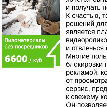
и получать 
К счастью, 
решений для
является пл
видеоролико
и отвлечься
Многие поль
блокировки 
рекламой, к
от просмотр
сервис, пре
к свежему к
Он позволяе