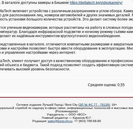
. В каталоге доступны камеры в Бишкеке
https://deltatech.kg/videokamery/
ltaTech включает устройства с различным разрешением и углом обзора. Кам
но для распознавания лиц, номеров автомобилей и других значимых деталей
сть установки большого количества устройств. Это делает систему более эк
тся уличным видеокамерам, которые рассчитаны на работу в сложных погодн
температур. Благодаря инфракрасной подсветке и ночному режиму съёмки к
 делает их надёжным инструментом круглосуточного видеонаблюдения.
едставленные в каталоге, отличаются компактными размерами и аккуратным 
вки и настройки позволяет быстро ввести оборудование в эксплуатацию. Мн
 и управления настройками через интернет.
taTech, клиент получает доступ к качественному оборудованию и профессио
ей объекта и бюджета. Такой подход позволяет создать эффективную систем
печивать высокий уровень безопасности.
Средняя оценка: 0,55
Сетевое издание Лучший Город / Best City (
ЭЛ № ФС 77 - 79138
), 18+
еральной службой по надзору в сфере связи, информационных технологий и массовых ко
(Роскомнадзор)
Учредитель — ООО «ВСС»
Главный редактор — Куранов Ю.Г.
Редакция:
sales@best-city.ru
, +7 (903) 798-68-89