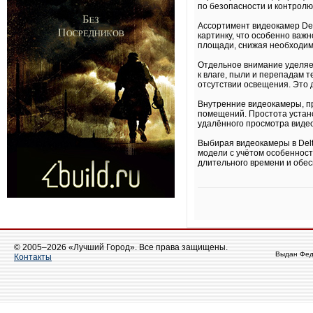
по безопасности и контролю
Ассортимент видеокамер De
картинку, что особенно важ
площади, снижая необходимо
Отдельное внимание уделяе
к влаге, пыли и перепадам 
отсутствии освещения. Это
Внутренние видеокамеры, пр
помещений. Простота устано
удалённого просмотра видео
Выбирая видеокамеры в Del
модели с учётом особенност
длительного времени и обес
© 2005–2026 «Лучший Город». Все права защищены.
Выдан Фед
Контакты