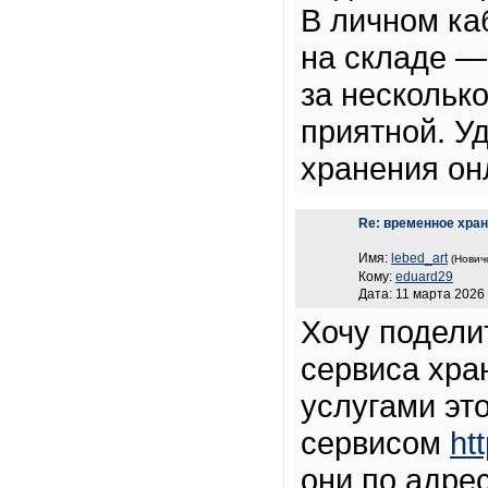
В личном ка
на складе — 
за нескольк
приятной. У
хранения он
Re: временное хра
Имя:
lebed_art
(Нович
Кому:
eduard29
Дата: 11 марта 2026 
Хочу подели
сервиса хра
услугами эт
сервисом
ht
они по адре