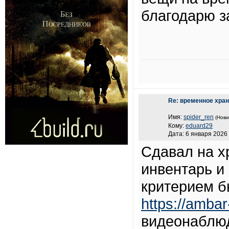
благодарю з
Re: временное хра
Имя:
spider_ren
(Нови
Кому:
eduard29
Дата: 6 января 2026 
Сдавал на х
инвентарь и
критерием б
https://ambar
видеонаблюд