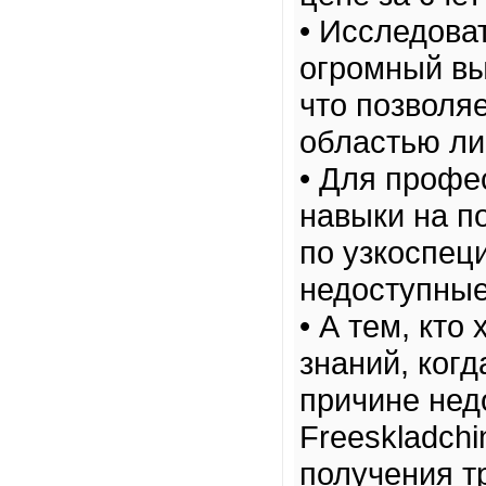
• Исследова
огромный вы
что позволя
областью ли
• Для профе
навыки на п
по узкоспец
недоступные
• А тем, кто
знаний, ког
причине нед
Freeskladch
получения т