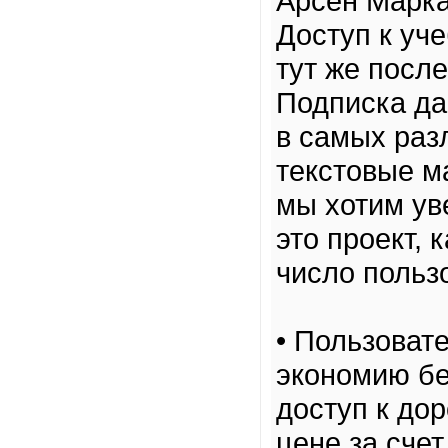
Арсен Марка
Доступ к уч
тут же посл
Подписка да
в самых раз
текстовые м
мы хотим уве
это проект,
число польз
• Пользоват
экономию бе
доступ к до
цене за сче