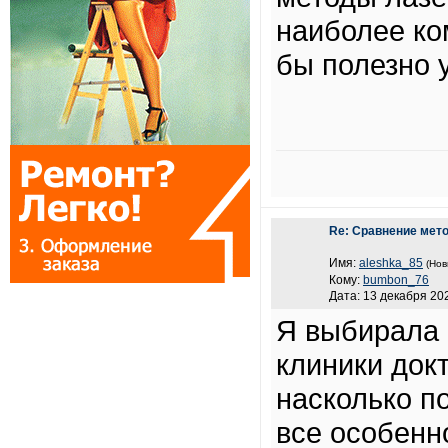
наиболее ко
бы полезно 
Re: Сравнение мет
Имя:
aleshka_85
(Нов
Кому:
bumbon_76
Дата: 13 декабря 202
Я выбирала 
клиники док
насколько п
все особенн