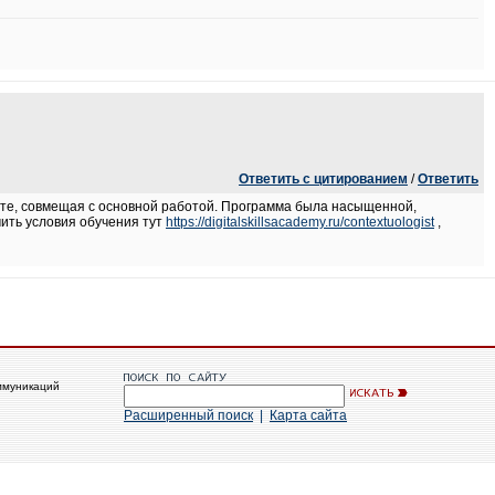
Ответить с цитированием
/
Ответить
мате, совмещая с основной работой. Программа была насыщенной,
чить условия обучения тут
https://digitalskillsacademy.ru/contextuologist
,
ммуникаций
Расширенный поиск
|
Карта сайта