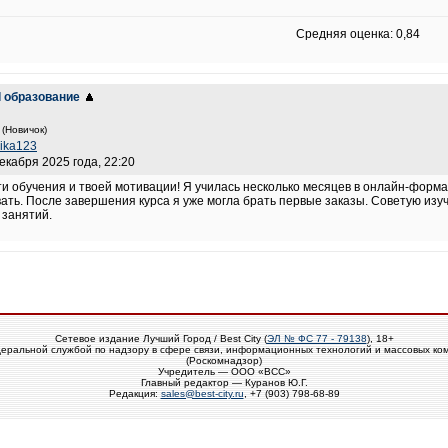
Средняя оценка: 0,84
al образование
(Новичок)
ika123
декабря 2025 года, 22:20
ти обучения и твоей мотивации! Я училась несколько месяцев в онлайн-фор
вать. После завершения курса я уже могла брать первые заказы. Советую изу
 занятий.
Сетевое издание Лучший Город / Best City (
ЭЛ № ФС 77 - 79138
), 18+
еральной службой по надзору в сфере связи, информационных технологий и массовых ко
(Роскомнадзор)
Учредитель — ООО «ВСС»
Главный редактор — Куранов Ю.Г.
Редакция:
sales@best-city.ru
, +7 (903) 798-68-89