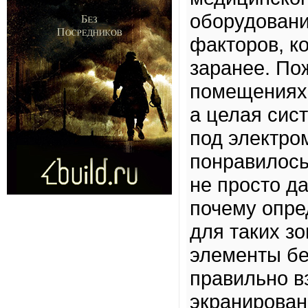
оборудовани
факторов, к
заранее. По
помещениях 
а целая сис
под электро
понравилос
не просто д
почему опр
для таких з
элементы бе
правильно в
экранирован