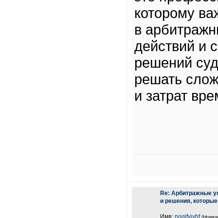
которому ва
в арбитражн
действий и 
решений суд
решать слож
и затрат вр
Re: Арбитражные у
и решения, которые
Имя:
nogjfyjyhf
(Нович