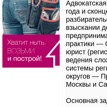
Адвокатская
года и скон
разбиратель
взыскании д
предпринима
практики — 
юрист (реги
ведения сло
системы рег
округов — П
Москвы и Са
Основная за