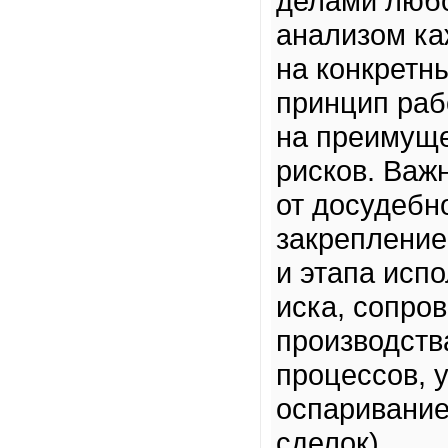
делами люб
анализом ка
на конкретн
принцип раб
на преимуще
рисков. Важ
от досудебн
закрепление
и этапа исп
иска, сопро
производств
процессов, 
оспаривание
сделок).