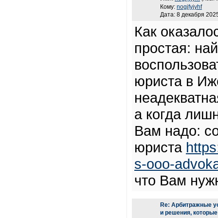
Кому:
nogjfyjyhf
Дата: 8 декабря 2025
Как оказалос
простая: на
воспользова
юриста в Иже
неадекватна
а когда лиш
Вам надо: с
юриста
https
s-ooo-advoka
что Вам нуж
Re: Арбитражные у
и решения, которые