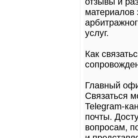
отзывы и ра
материалов 
арбитражног
услуг.
Как связать
сопровожде
Главный офи
Связаться м
Telegram-ка
почты. Дост
вопросам, п
и представл