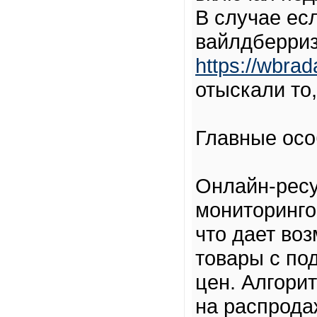
В случае ес
вайлдберри
https://wbrad
отыскали то,
Главные осо
Онлайн-рес
мониторинго
что дает во
товары с п
цен. Алгори
на распрода