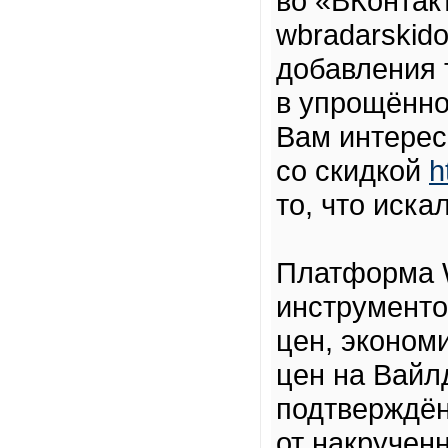
во «ВКонтак
wbradarskid
добавления т
в упрощённо
Вам интерес
со скидкой
h
то, что иска
Платформа W
инструменто
цен, эконом
цен на Вайл
подтверждён
от накручен