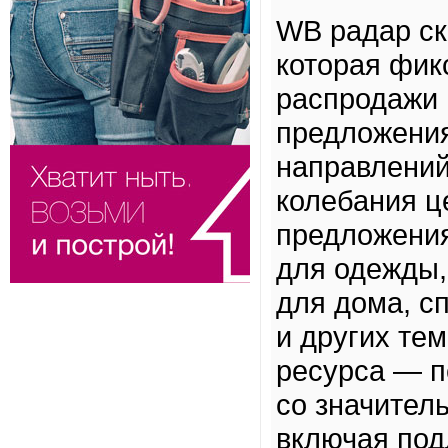
WB радар ск
которая фик
распродажи н
предложения
направлений
колебания ц
предложения
для одежды,
для дома, с
и других те
ресурса — п
со значител
включая под