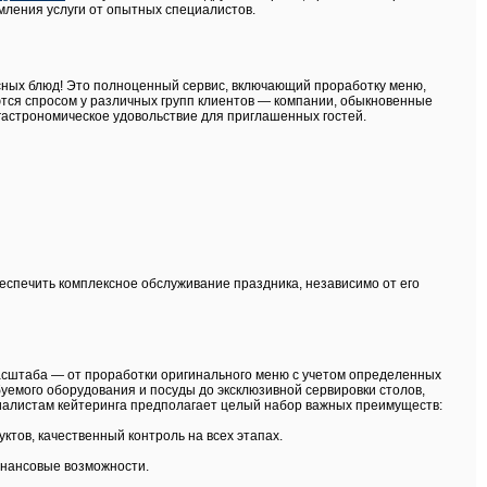
мления услуги от опытных специалистов.
усных блюд! Это полноценный сервис, включающий проработку меню,
уются спросом у различных групп клиентов — компании, обыкновенные
гастрономическое удовольствие для приглашенных гостей.
еспечить комплексное обслуживание праздника, независимо от его
масштаба — от проработки оригинального меню с учетом определенных
уемого оборудования и посуды до эксклюзивной сервировки столов,
иалистам кейтеринга предполагает целый набор важных преимуществ:
тов, качественный контроль на всех этапах.
инансовые возможности.