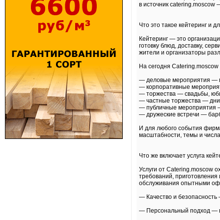
в источник catering.moscow
Что это такое кейтеринг и д
Кейтеринг — это организаци
готовку блюд, доставку, се
жители и организаторы разл
На сегодня Catering.mosco
— деловые мероприятия — п
— корпоративные мероприят
— торжества — свадьбы, юб
— частные торжества — дни
— публичные мероприятия —
— дружеские встречи — барб
И для любого события фирма
масштабности, темы и числа
Что же включает услуга кейт
Услуги от Catering.moscow 
требований, приготовления 
обслуживания опытными офи
— Качество и безопасность 
— Персональный подход — п