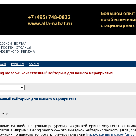
БОМ
РАБОТА
КАРТА
ing.moscow: качественный кейтеринг для вашего мероприятия
венный кейтеринг для вашего мероприятия
 7:12
является наиболее ценным ресурсом, а услуги кейтеринга могут стать опти
сштаба. Фирма Catering.moscow — это выездной кейтеринг полного цикла, п
рмация по данному вопросу, к примеру гала ужин
https://catering.moscow/uslugi