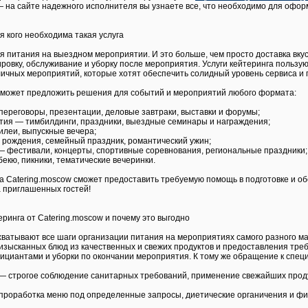
 — на сайте надежного исполнителя вы узнаете все, что необходимо для офор
ля кого необходима такая услуга
я питания на выездном мероприятии. И это больше, чем просто доставка вк
рвировку, обслуживание и уборку после мероприятия. Услуги кейтеринга польз
ичных мероприятий, которые хотят обеспечить солидный уровень сервиса и 
w может предложить решения для событий и мероприятий любого формата:
ереговоры, презентации, деловые завтраки, выставки и форумы;
ия — тимбилдинги, праздники, выездные семинары и награждения;
илеи, выпускные вечера;
 рождения, семейный праздник, романтический ужин;
 фестивали, концерты, спортивные соревнования, региональные праздники;
екю, пикники, тематические вечеринки.
 Catering.moscow сможет предоставить требуемую помощь в подготовке и об
 приглашенных гостей!
еринга от Catering.moscow и почему это выгодно
охватывают все шаги организации питания на мероприятиях самого разного 
изысканных блюд из качественных и свежих продуктов и предоставления треб
циантами и уборки по окончании мероприятия. К тому же обращение к спец
— строгое соблюдение санитарных требований, применение свежайших продук
роработка меню под определенные запросы, диетические органичения и ф