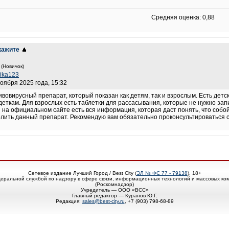
Средняя оценка: 0,88
кажите
(Новичок)
ika123
ноября 2025 года, 15:32
овирусный препарат, который показан как детям, так и взрослым. Есть детск
еткам. Для взрослых есть таблетки для рассасывания, которые не нужно за
з на официальном сайте есть вся информация, которая даст понять, что собо
олить данный препарат. Рекомендую вам обязательно проконсультироваться с 
Сетевое издание Лучший Город / Best City (
ЭЛ № ФС 77 - 79138
), 18+
еральной службой по надзору в сфере связи, информационных технологий и массовых ко
(Роскомнадзор)
Учредитель — ООО «ВСС»
Главный редактор — Куранов Ю.Г.
Редакция:
sales@best-city.ru
, +7 (903) 798-68-89