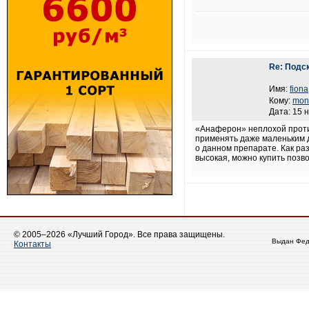
Re: Подс
Имя:
fiona
Кому:
mon
Дата: 15 
«Анаферон» неплохой против
применять даже маленьким д
о данном препарате. Как ра
высокая, можно купить позв
© 2005–2026 «Лучший Город». Все права защищены.
Выдан Фед
Контакты