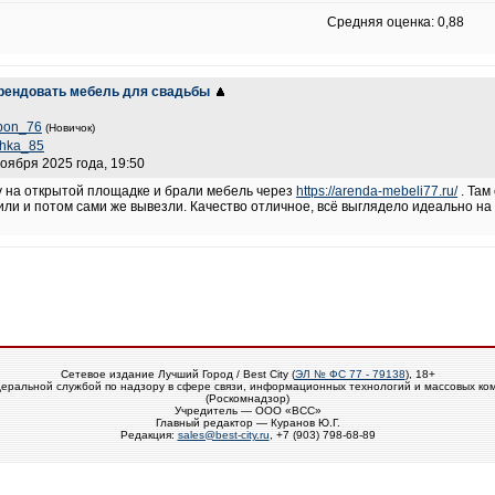
Средняя оценка: 0,88
арендовать мебель для свадьбы
bon_76
(Новичок)
shka_85
ноября 2025 года, 19:50
у на открытой площадке и брали мебель через
https://arenda-mebeli77.ru/
. Там
или и потом сами же вывезли. Качество отличное, всё выглядело идеально на
Сетевое издание Лучший Город / Best City (
ЭЛ № ФС 77 - 79138
), 18+
еральной службой по надзору в сфере связи, информационных технологий и массовых ко
(Роскомнадзор)
Учредитель — ООО «ВСС»
Главный редактор — Куранов Ю.Г.
Редакция:
sales@best-city.ru
, +7 (903) 798-68-89