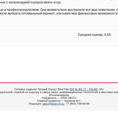
нные с организацией похорон моего отца.
тью и профессионализмом. Они внимательно выслушали все мои пожелания, 
могли выбрать оптимальный вариант, учитывая мои финансовые возможности
Средняя оценка: 0,59
Сетевое издание Лучший Город / Best City (
ЭЛ № ФС 77 - 79138
), 18+
еральной службой по надзору в сфере связи, информационных технологий и массовых ко
(Роскомнадзор)
Учредитель — ООО «ВСС»
Главный редактор — Куранов Ю.Г.
Редакция:
sales@best-city.ru
, +7 (903) 798-68-89