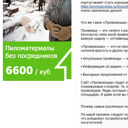
портал может стать хорошим 
https://promokoshka.ru/shops/
очень приличные деньги!
Что же такое «Промокошка» 
Промокод — это «ключ» к ре
бесплатно либо иной привл
важную задачу — оптимизаци
«Промокошка» — это не прос
салонов красоты и других о
• Актуальные промокоды — м
• Информация об акциях — п
• Выгодные предложения от
Сайт «Промокошка» будет и
планируемые к покупке. Те,
промокодов. Люди, которые 
площадках. И даже если вы 
Почему самые различные п
По какой причине следует и
что избавляет потребителей
посетителей: