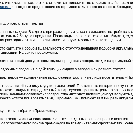
спутником для каждого, кто стремится экономить, не отказывая себе в желае
lacoste
и выгодные предложения на огромное количество известных брендов, 
и для кого открыт портал
альным скидкам. Введя его при размещении заказа в магазине, потребитель с
екательный бонус от продавца. Промокоды позволяют сохранить бюджет, сде
я расходов и отличная возможность получить больше за те же деньги.
то сайт, это с особой тщательностью структурированная подборка актуальн
рганизаций. На сайте предложены:
оментальный доступ к промокодам, предоставляющим скидки на громадный а
одробные сведения о действующих акциях в заведениях разного статуса.
 партнеров — эксклюзивные предложения, доступные лишь посетителям «Пр
нтересным обширному кругу пользователей. Постоянные интернет-покупател
 кто хочет получить определенный товар, сумеют сравнить цены на разных п
лишь начинают осваивать пространство интернет-шопинга, смогут получить 
просто хотите побаловать себя, «Промокошка» поможет вам выбрать актуал
окупатели выбрали «Промокошку»
спользовать сайт «Промокошка»? Ответ на данный вопрос прост и понятен 
 от утомительного поиска промокодов по всему интернет-пространству. Боле