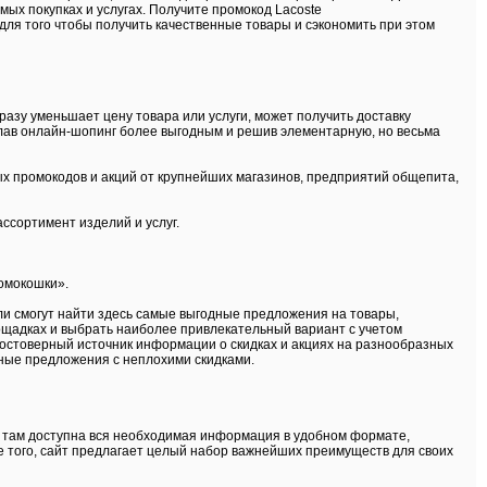
мых покупках и услугах. Получите промокод Lacoste
для того чтобы получить качественные товары и сэкономить при этом
разу уменьшает цену товара или услуги, может получить доставку
лав онлайн-шопинг более выгодным и решив элементарную, но весьма
ых промокодов и акций от крупнейших магазинов, предприятий общепита,
ссортимент изделий и услуг.
омокошки».
и смогут найти здесь самые выгодные предложения на товары,
лощадках и выбрать наиболее привлекательный вариант с учетом
достоверный источник информации о скидках и акциях на разнообразных
ьные предложения с неплохими скидками.
— там доступна вся необходимая информация в удобном формате,
е того, сайт предлагает целый набор важнейших преимуществ для своих