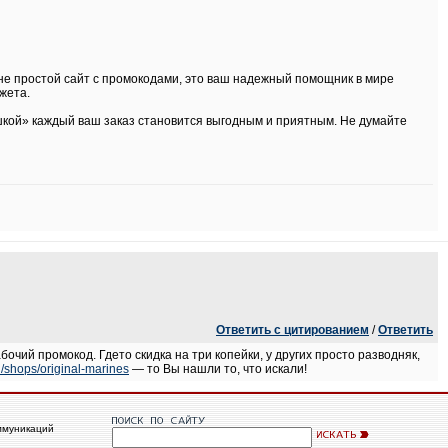
не простой сайт с промокодами, это ваш надежный помощник в мире
жета.
ошкой» каждый ваш заказ становится выгодным и приятным. Не думайте
Ответить с цитированием
/
Ответить
очий промокод. Гдето скидка на три копейки, у других просто разводняк,
u/shops/original-marines
— то Вы нашли то, что искали!
ммуникаций