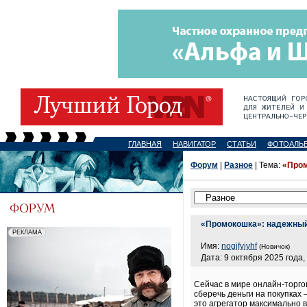
ГЛАВНАЯ
НАВИГАТОР
СТАТЬИ
ФОТОАЛЬ
Форум
|
Разное
| Тема:
«Пром
«Промокошка»: надежный
Имя:
nogjfyjyhf
(Новичок)
Дата: 9 октября 2025 года,
Сейчас в мире онлайн-торго
сберечь деньги на покупках
это агрегатор максимально 