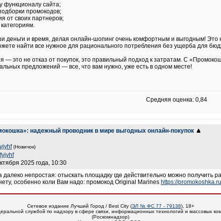
му функционалу сайта;
подборки промокодов;
я от своих партнеров;
 категориям.
 деньги и время, делая онлайн-шопинг очень комфортным и выгодным! Это 
можете найти все нужное для рационального потребления без ущерба для бюд
ия — это не отказ от покупок, это правильный подход к затратам. С «Промок
альных предложений — все, что вам нужно, уже есть в одном месте!
Средняя оценка: 0,84
мокошка»: надежный проводник в мире выгодных онлайн-покупок
yjyhf
(Новичок)
fyjyhf
октября 2025 года, 10:30
 далеко непростая: отыскать площадку где действительно можно получить раб
нету, особенно коли Вам надо: промокод Original Marines
https://promokoshka.r
Сетевое издание Лучший Город / Best City (
ЭЛ № ФС 77 - 79138
), 18+
еральной службой по надзору в сфере связи, информационных технологий и массовых ко
(Роскомнадзор)