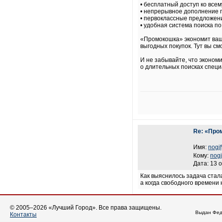
• бесплатный доступ ко все
• непрерывное дополнение 
• первоклассные предложени
• удобная система поиска по
«Промокошка» экономит ваши
выгодных покупок. Тут вы с
И не забывайте, что эконом
о длительных поисках специ
Re: «Про
Имя:
nogjf
Кому:
nogj
Дата: 13 
Как выяснилось задача стала
а когда свободного времени 
© 2005–2026 «Лучший Город». Все права защищены.
Выдан Фед
Контакты