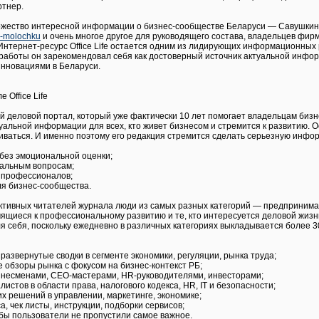
ртнер.
ножество интересной информации о бизнес-сообществе Беларуси — Савушкин
i-molochku
и очень многое другое для руководящего состава, владельцев фир
Интернет-ресурс Office Life остается одним из лидирующих информационных
й работы он зарекомендовал себя как достоверный источник актуальной инфор
инновациями в Беларуси.
 Office Life
ный деловой портал, который уже фактически 10 лет помогает владельцам би
уальной информации для всех, кто живет бизнесом и стремится к развитию. О
иваться. И именно поэтому его редакция стремится сделать серьезную инфо
без эмоциональной оценки;
уальным вопросам;
 профессионалов;
ля бизнес-сообщества.
активных читателей журнала люди из самых разных категорий — предпринима
мящиеся к профессиональному развитию и те, кто интересуется деловой жизн
я себя, поскольку ежедневно в различных категориях выкладывается более 3
 развернутые сводки в сегменте экономики, регуляции, рынка труда;
е обзоры рынка с фокусом на бизнес-контекст РБ;
изнесменами, СEO-мастерами, HR-руководителями, инвесторами;
листов в области права, налогового кодекса, HR, IT и безопасности;
их решений в управлении, маркетинге, экономике;
а, чек листы, инструкции, подборки сервисов;
обы пользователи не пропустили самое важное.