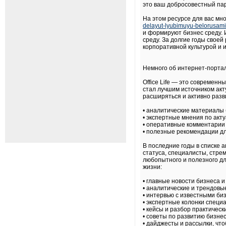
это ваш добросовестный па
На этом ресурсе для вас м
delayut-lyubimuyu-belorusam
и формируют бизнес среду. 
среду. За долгие годы свое
корпоративной культурой и 
Немного об интернет-портале
Office Life — это современ
стал лучшим источником акт
расширяться и активно разв
• аналитические материалы 
• экспертные мнения по акт
• оперативные комментарии
• полезные рекомендации д
В последние годы в списке 
статуса, специалисты, стре
любопытного и полезного дл
жизни:
• главные новости бизнеса и
• аналитические и трендовы
• интервью с известными б
• экспертные колонки специа
• кейсы и разбор практическ
• советы по развитию бизнес
• дайджесты и рассылки, чт