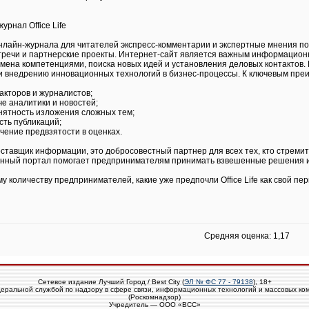
урнал Office Life
онлайн-журнала для читателей экспресс-комментарии и экспертные мнения п
стречи и партнерские проекты. Интернет-сайт является важным информацион
ена компетенциями, поиска новых идей и установления деловых контактов. 
и внедрению инновационных технологий в бизнес-процессы. К ключевым преи
акторов и журналистов;
че аналитики и новостей;
нятность изложения сложных тем;
сть публикаций;
чение предвзятости в оценках.
 поставщик информации, это добросовестный партнер для всех тех, кто стреми
анный портал помогает предпринимателям принимать взвешенные решения и
у количеству предпринимателей, какие уже предпочли Office Life как свой 
Средняя оценка: 1,17
Сетевое издание Лучший Город / Best City (
ЭЛ № ФС 77 - 79138
), 18+
еральной службой по надзору в сфере связи, информационных технологий и массовых ко
(Роскомнадзор)
Учредитель — ООО «ВСС»