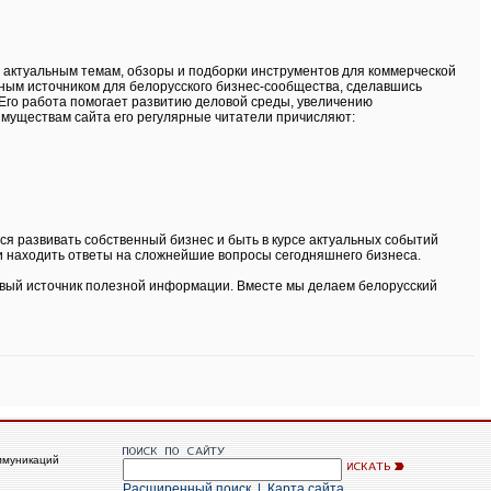
о актуальным темам, обзоры и подборки инструментов для коммерческой
ным источником для белорусского бизнес-сообщества, сделавшись
Его работа помогает развитию деловой среды, увеличению
муществам сайта его регулярные читатели причисляют:
тся развивать собственный бизнес и быть в курсе актуальных событий
 находить ответы на сложнейшие вопросы сегодняшнего бизнеса.
первый источник полезной информации. Вместе мы делаем белорусский
ммуникаций
Расширенный поиск
|
Карта сайта