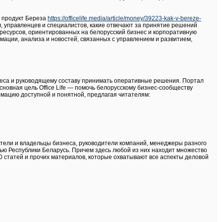
 продукт Береза
https://officelife.media/article/money/39223-kak-v-bereze-
м, управленцев и специалистов, какие отвечают за принятие решений
 ресурсов, ориентированных на белорусский бизнес и корпоративную
мации, анализа и новостей, связанных с управлением и развитием,
знеса и руководящему составу принимать оперативные решения. Портал
сновная цель Office Life — помочь белорусскому бизнес-сообществу
рмацию доступной и понятной, предлагая читателям:
тели и владельцы бизнеса, руководители компаний, менеджеры разного
ью Республики Беларусь. Причем здесь любой из них находит множество
0 статей и прочих материалов, которые охватывают все аспекты деловой