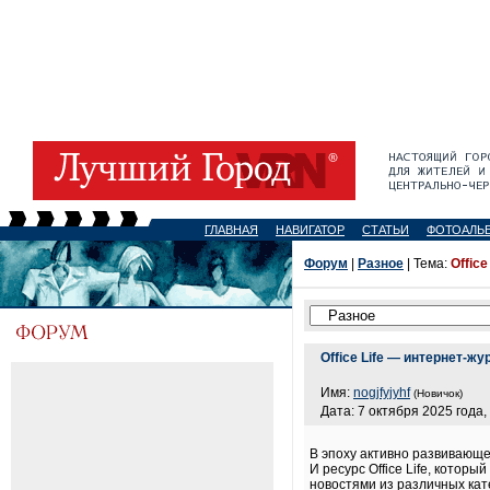
ГЛАВНАЯ
НАВИГАТОР
СТАТЬИ
ФОТОАЛЬ
Форум
|
Разное
| Тема:
Offic
Office Life — интернет-жу
Имя:
nogjfyjyhf
(Новичок)
Дата: 7 октября 2025 года,
В эпоху активно развивающе
И ресурс Office Life, кото
новостями из различных кате