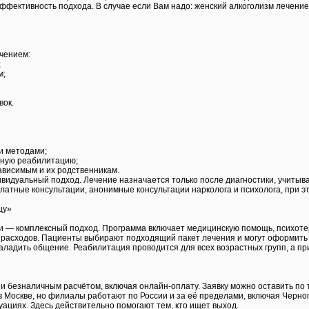
эффективность подхода. В случае если Вам надо: женский алкоголизм лечени
чением:
;
м;
вок.
и методами;
рную реабилитацию;
ависимым и их родственникам.
идуальный подход. Лечение назначается только после диагностики, учитывая
латные консультации, анонимные консультации нарколога и психолога, при э
цу»
ки — комплексный подход. Программа включает медицинскую помощь, психот
 расходов. Пациенты выбирают подходящий пакет лечения и могут оформить 
аладить общение. Реабилитация проводится для всех возрастных групп, а пр
и безналичным расчётом, включая онлайн-оплату. Заявку можно оставить по 
 Москве, но филиалы работают по России и за её пределами, включая Черног
уациях. Здесь действительно помогают тем, кто ищет выход.