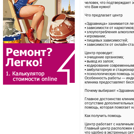
человек, что подтверждает 
что Вам нужно!
Что предлагает центр
«Здравница» занимается ле
• зависимости от наркотиков
• злоупотребления алкоголе
• игромании;
• пищевых зависимостей;
• зависимости от онлайн-ста
Центр проводит:
• очищение организма;
• вывод из запоя;
• кодирование современным
• амбулаторную и стациона
• психологическую помощь з
Особенность работы — индив
клиника предоставляет бесп
Почему выбирают «Здравни
Главное достоинство клини
отсутствие дополнительных
помощь, которая помогает н
Как получить помощь
Центр работает с наличным 
Главный центр расположен в
что удобно в экстренных сит