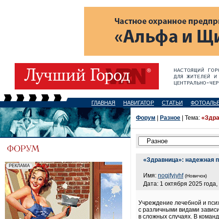
ГЛАВНАЯ
НАВИГАТОР
СТАТЬИ
ФОТОАЛЬ
Форум
|
Разное
| Тема:
«Здра
«Здравница»: надежная п
Имя:
nogjfyjyhf
(Новичок)
Дата: 1 октября 2025 года,
Учреждение лечебной и пси
с различными видами зависи
в сложных случаях. В команд