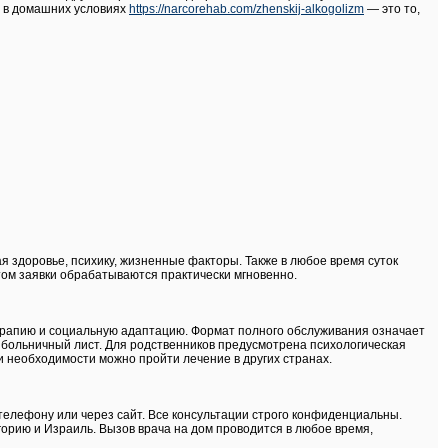
е в домашних условиях
https://narcorehab.com/zhenskij-alkogolizm
— это то,
 здоровье, психику, жизненные факторы. Также в любое время суток
том заявки обрабатываются практически мгновенно.
ерапию и социальную адаптацию. Формат полного обслуживания означает
больничный лист. Для родственников предусмотрена психологическая
и необходимости можно пройти лечение в других странах.
телефону или через сайт. Все консультации строго конфиденциальны.
орию и Израиль. Вызов врача на дом проводится в любое время,