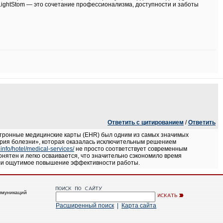
LightStom — это сочетание профессионализма, доступности и заботы
Ответить с цитированием
/
Ответить
лектронные медицинские карты (EHR) был одним из самых значимых
тория болезни», которая оказалась исключительным решением
t.info/hotel/medical-services/
не просто соответствует современным
нятен и легко осваивается, что значительно сэкономило время
тили ощутимое повышение эффективности работы.
ммуникаций
Расширенный поиск
|
Карта сайта