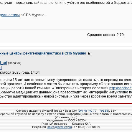
олучает персональный план лечения с учётом его особенностей и бюджета. 
диагностики
в СПб Мурино.
Средняя оценка: 2,79
жные центры рентгенодиагностики в СПб Мурино
d_art
(Новичок)
d
октября 2025 года, 14:04
лее чем 15-летним стажем я могу с уверенностью сказать, что переход на э
оей практике. И особенно я хотел бы отметить программу «Электронная ис
изации работы нашей клиники. «Электронная история болезни»
http://sandsof
бработке медицинских данных, она превосходит их. Интерфейс интуитивно по
быстро адаптировались к новой системе, и уже через короткое время заме
Сетевое издание Лучший Город / Best City (
ЭЛ № ФС 77 - 79138
), 18+
еральной службой по надзору в сфере связи, информационных технологий и массовых ко
(Роскомнадзор)
Учредитель — ООО «ВСС»
Главный редактор — Куранов Ю.Г.
Редакция:
sales@best-city.ru
, +7 (903) 798-68-89