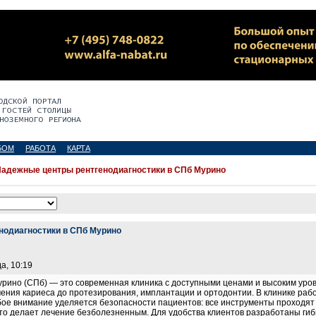
БОМ
РАБОТА
КАРТА
адежные центры рентгенодиагностики в СПб Мурино
нодиагностики в СПб Мурино
а, 10:19
урино (СПб) — это современная клиника с доступными ценами и высоким уро
ечения кариеса до протезирования, имплантации и ортодонтии. В клинике р
бое внимание уделяется безопасности пациентов: все инструменты проходят
то делает лечение безболезненным. Для удобства клиентов разработаны гиб