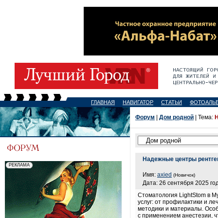
ГЛАВНАЯ
НАВИГАТОР
СТАТЬИ
ФОТОАЛЬ
Форум
|
Дом родной
| Тема:
Н
Надежные центры рентге
Имя:
axied
(Новичок)
Дата: 26 сентября 2025 год
Стоматология LightStom в М
услуг: от профилактики и л
методики и материалы. Осо
с применением анестезии, ч