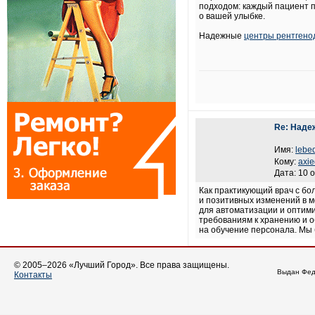
подходом: каждый пациент п
о вашей улыбке.
Надежные
центры рентгено
Re: Наде
Имя:
lebe
Кому:
axie
Дата: 10 
Как практикующий врач с бо
и позитивных изменений в м
для автоматизации и оптим
требованиям к хранению и о
на обучение персонала. Мы 
© 2005–2026 «Лучший Город». Все права защищены.
Выдан Фед
Контакты