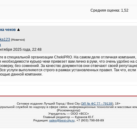
Средняя оценка: 1,52
ка чеков
ka123
(Новичок)
a
ентября 2025 года, 22:48
е в специальной организации ChekiPRO. На самом деле отличная компания, к
 необходимости курьер чеки привезет вам лично в руки, что очень удобно на
оверку, без сомнений. За качество документов они отвечают своей репутаци
Все услуги выполняются строго в рамках установленных правил. Так что, есл
мощью данной компании.
Сетевое издание Лучший Город / Best City (
ЭЛ № ФС 77 - 79138
), 18+
еральной службой по надзору в сфере связи, информационных технологий и массовых ко
(Роскомнадзор)
Учредитель — ООО «ВСС»
Главный редактор — Куранов Ю.Г.
Редакция:
sales@best-city.ru
, +7 (903) 798-68-89