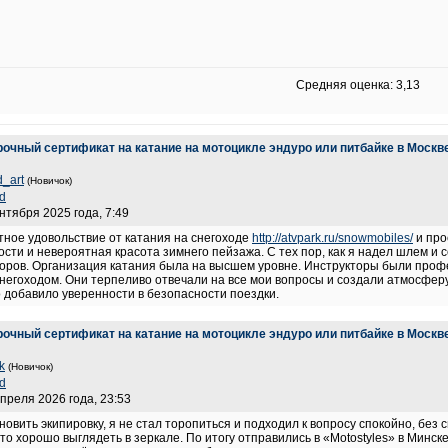
Средняя оценка: 3,13
рочный сертификат на катание на мотоцикле эндуро или питбайке в Москв
d_art
(Новичок)
d
ентября 2025 года, 7:49
ное удовольствие от катания на снегоходе
http://atvpark.ru/snowmobiles/
и про
рости и невероятная красота зимнего пейзажа. С тех пор, как я надел шлем и
оров. Организация катания была на высшем уровне. Инструкторы были проф
негоходом. Они терпеливо отвечали на все мои вопросы и создали атмосферу
о добавило уверенности в безопасности поездки.
рочный сертификат на катание на мотоцикле эндуро или питбайке в Москв
ik
(Новичок)
d
апреля 2026 года, 23:53
новить экипировку, я не стал торопиться и подходил к вопросу спокойно, без
сто хорошо выглядеть в зеркале. По итогу отправились в «Motostyles» в Минс