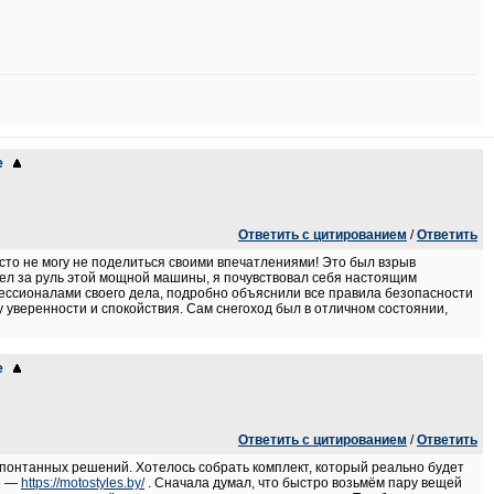
е
Ответить с цитированием
/
Ответить
сто не могу не поделиться своими впечатлениями! Это был взрыв
 сел за руль этой мощной машины, я почувствовал себя настоящим
ессионалами своего дела, подробно объяснили все правила безопасности
 уверенности и спокойствия. Сам снегоход был в отличном состоянии,
е
Ответить с цитированием
/
Ответить
 спонтанных решений. Хотелось собрать комплект, который реально будет
ке —
https://motostyles.by/
. Сначала думал, что быстро возьмём пару вещей