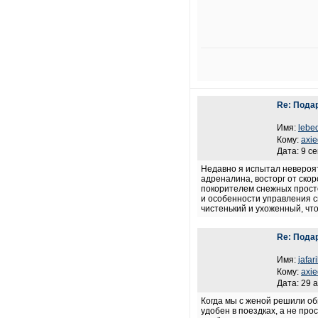
Re: Пода
Имя:
lebe
Кому:
axie
Дата: 9 с
Недавно я испытал невероят
адреналина, восторг от ско
покорителем снежных прост
и особенности управления с
чистенький и ухоженный, чт
Re: Пода
Имя:
jafar
Кому:
axie
Дата: 29 
Когда мы с женой решили об
удобен в поездках, а не про