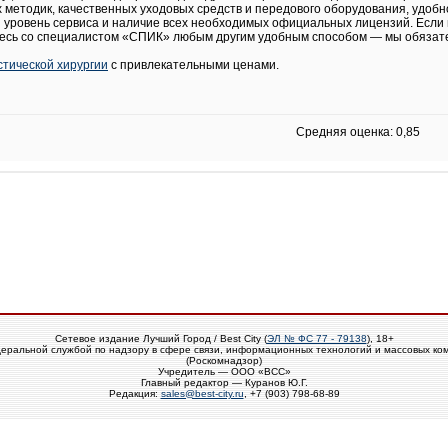
методик, качественных уходовых средств и передового оборудования, удобн
й уровень сервиса и наличие всех необходимых официальных лицензий. Если
есь со специалистом «СПИК» любым другим удобным способом — мы обязате
стической хирургии
с привлекательными ценами.
Средняя оценка: 0,85
Сетевое издание Лучший Город / Best City (
ЭЛ № ФС 77 - 79138
), 18+
еральной службой по надзору в сфере связи, информационных технологий и массовых ко
(Роскомнадзор)
Учредитель — ООО «ВСС»
Главный редактор — Куранов Ю.Г.
Редакция:
sales@best-city.ru
, +7 (903) 798-68-89