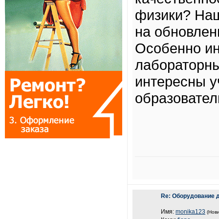
физики? Наш
на обновлени
Особенно и
лабораторны
интересны у
образовател
Re: Оборудование 
Имя:
monika123
(Нови