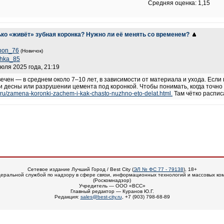
Средняя оценка: 1,15
ько «живёт» зубная коронка? Нужно ли её менять со временем?
bon_76
(Новичок)
shka_85
июля 2025 года, 21:19
вечен — в среднем около 7–10 лет, в зависимости от материала и ухода. Если
и десны или разрушении цемента под коронкой. Чтобы понимать, когда точно
.ru/zamena-koronki-zachem-i-kak-chasto-nuzhno-eto-delat.html.
Там чётко распис
Сетевое издание Лучший Город / Best City (
ЭЛ № ФС 77 - 79138
), 18+
еральной службой по надзору в сфере связи, информационных технологий и массовых ко
(Роскомнадзор)
Учредитель — ООО «ВСС»
Главный редактор — Куранов Ю.Г.
Редакция:
sales@best-city.ru
, +7 (903) 798-68-89