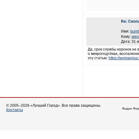
Re: Скол
Имя:
bum
Кому:
ale
Дата: 31 
Да, срок службы коронок не 
о микроподтёках, воспалени
эту статью:
https://womanjour
© 2005–2026 «Лучший Город». Все права защищены.
Выдан Фед
Контакты