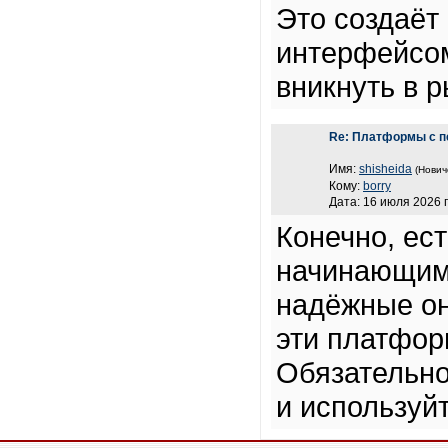
Это создаёт
интерфейсом
вникнуть в р
Re: Платформы с п
Имя:
shisheida
(Нович
Кому:
borry
Дата: 16 июля 2026 г
Конечно, ес
начинающим 
надёжные он
эти платфор
Обязательно
и используй