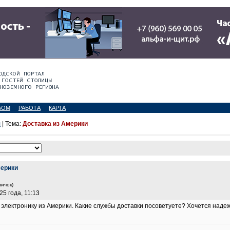
БОМ
РАБОТА
КАРТА
я
| Тема:
Доставка из Америки
мерики
вичок)
25 года, 11:13
ь электронику из Америки. Какие службы доставки посоветуете? Хочется наде