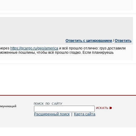
Ответить с цитированием
/
Ответить
 через
https://gcargo.ru/geo/america
и всё прошло отлично: груз доставили
таможенные пошлины, чтобы всё прошло гладко. Если планируешь
ммуникаций
Расширенный поиск
|
Карта сайта