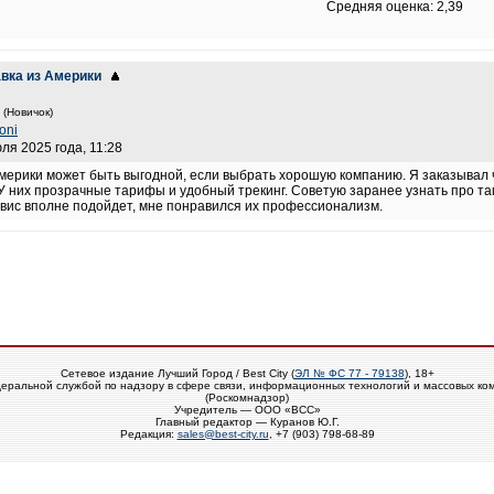
Средняя оценка: 2,39
авка из Америки
(Новичок)
oni
юля 2025 года, 11:28
Америки может быть выгодной, если выбрать хорошую компанию. Я заказывал
 У них прозрачные тарифы и удобный трекинг. Советую заранее узнать про 
рвис вполне подойдет, мне понравился их профессионализм.
Сетевое издание Лучший Город / Best City (
ЭЛ № ФС 77 - 79138
), 18+
еральной службой по надзору в сфере связи, информационных технологий и массовых ко
(Роскомнадзор)
Учредитель — ООО «ВСС»
Главный редактор — Куранов Ю.Г.
Редакция:
sales@best-city.ru
, +7 (903) 798-68-89