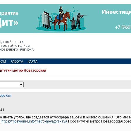
БОМ
РАБОТА
КАРТА
итутки метро Новаторская
орская
:41
 иметь уголок, где создаётся атмосфера заботы и живого общения. Это место,
й
https://moswom4.info/metro-novatorskaya
Проститутки метро Новаторская обес