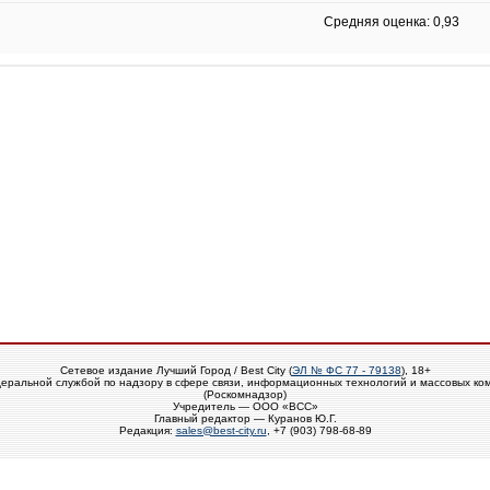
Средняя оценка: 0,93
Сетевое издание Лучший Город / Best City (
ЭЛ № ФС 77 - 79138
), 18+
еральной службой по надзору в сфере связи, информационных технологий и массовых ко
(Роскомнадзор)
Учредитель — ООО «ВСС»
Главный редактор — Куранов Ю.Г.
Редакция:
sales@best-city.ru
, +7 (903) 798-68-89