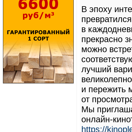
В эпоху инт
превратился
в каждоднев
прекрасно зн
можно встре
соответству
лучший вари
великолепно
и пережить 
от просмотра
Мы приглаша
онлайн-кино
https://kinop