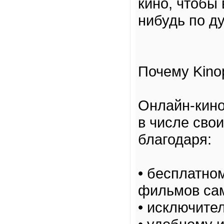
кино, чтобы 
нибудь по д
Почему Kino
Онлайн-кино
в числе сво
благодаря:
• бесплатно
фильмов са
• исключител