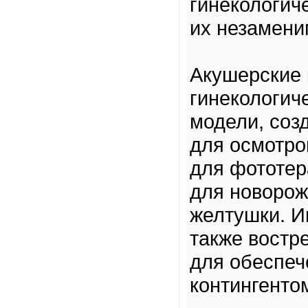
гинекологич
их незамени
Акушерские 
гинекологич
модели, соз
для осмотро
для фототер
для новорож
желтушки. И
также востр
для обеспеч
контингенто