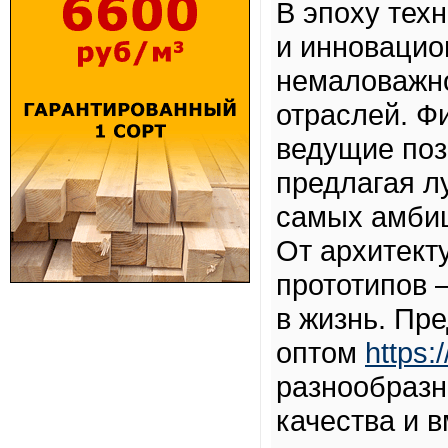
В эпоху тех
и инновацио
немаловажн
отраслей. Ф
ведущие поз
предлагая л
самых амбиц
От архитект
прототипов 
в жизнь. Пр
оптом
https:
разнообразн
качества и 