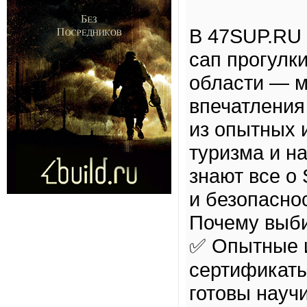
В 47SUP.RU 
сап прогулк
области — 
впечатления
из опытных 
туризма и н
знают все о
и безопаснос
Почему выб
✅ Опытные 
сертификаты
готовы науч