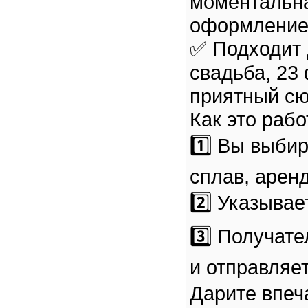
моментальна
оформление
✅ Подходит 
свадьба, 23
приятный сю
Как это рабо
1️⃣ Вы выбир
сплав, аренд
2️⃣ Указыва
3️⃣ Получат
и отправляе
Дарите впеча