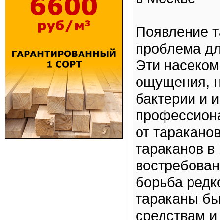
Появление т
проблема дл
Эти насеком
ощущения, н
бактерии и 
профессиона
от таракано
тараканов в
востребован
борьба редк
тараканы бы
средствам и