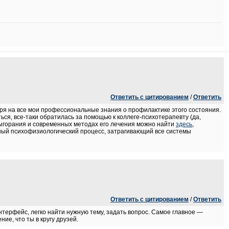
Ответить с цитированием
/
Ответить
тря на все мои профессиональные знания о профилактике этого состояния.
ься, все-таки обратилась за помощью к коллеге-психотерапевту (да,
выгорания и современных методах его лечения можно найти
здесь
,
жный психофизиологический процесс, затрагивающий все системы
Ответить с цитированием
/
Ответить
терфейс, легко найти нужную тему, задать вопрос. Самое главное —
е, что ты в кругу друзей.