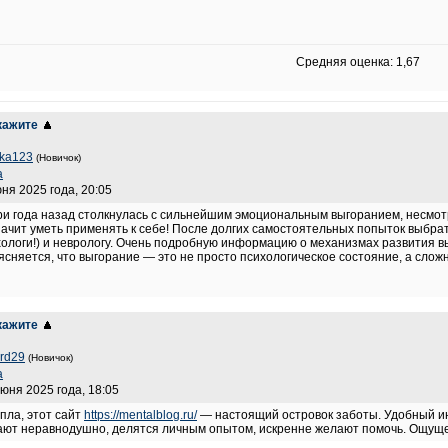
Средняя оценка: 1,67
кажите
ka123
(Новичок)
a
юня 2025 года, 20:05
три года назад столкнулась с сильнейшим эмоциональным выгоранием, несмо
начит уметь применять к себе! После долгих самостоятельных попыток выбрат
ологи!) и неврологу. Очень подробную информацию о механизмах развития 
ясняется, что выгорание — это не просто психологическое состояние, а сло
кажите
rd29
(Новичок)
a
июня 2025 года, 18:05
епла, этот сайт
https://mentalblog.ru/
— настоящий островок заботы. Удобный ин
ают неравнодушно, делятся личным опытом, искренне желают помочь. Ощущени