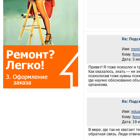
Re: Подс
Имя:
moni
Кому:
fion
Дата: 3 и
Привет! Я тоже психолог и 
Как оказалось, знать — не з
психологам тоже нужны псих
где научно обоснованно объ
организма.
Re: Подс
Имя:
edua
Кому:
fion
Дата: 19 
В мире, где так не хватает т
обратная связь. Люди отвеч