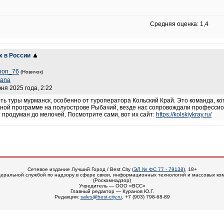
Средняя оценка: 1,4
х в России
bon_76
(Новичок)
tana
юня 2025 года, 2:22
ь туры мурманск, особенно от туроператора Кольский Край. Это команда, ко
ной программе на полуострове Рыбачий, везде нас сопровождали профессион
 продуман до мелочей. Посмотрите сами, вот их сайт:
https://kolskiykray.ru/
Сетевое издание Лучший Город / Best City (
ЭЛ № ФС 77 - 79138
), 18+
еральной службой по надзору в сфере связи, информационных технологий и массовых ко
(Роскомнадзор)
Учредитель — ООО «ВСС»
Главный редактор — Куранов Ю.Г.
Редакция:
sales@best-city.ru
, +7 (903) 798-68-89