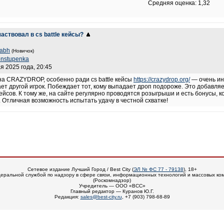
Средняя оценка: 1,32
частвовал в cs battle кейсы?
dabh
(Новичок)
enstupenka
я 2025 года, 20:45
на CRAZYDROP, особенно ради cs battle кейсы
https://crazydrop.org/
— очень ин
ает другой игрок. Побеждает тот, кому выпадает дроп подороже. Это добавляе
кейсов. К тому же, на сайте регулярно проводятся розыгрыши и есть бонусы, 
 Отличная возможность испытать удачу в честной схватке!
Сетевое издание Лучший Город / Best City (
ЭЛ № ФС 77 - 79138
), 18+
еральной службой по надзору в сфере связи, информационных технологий и массовых ко
(Роскомнадзор)
Учредитель — ООО «ВСС»
Главный редактор — Куранов Ю.Г.
Редакция:
sales@best-city.ru
, +7 (903) 798-68-89