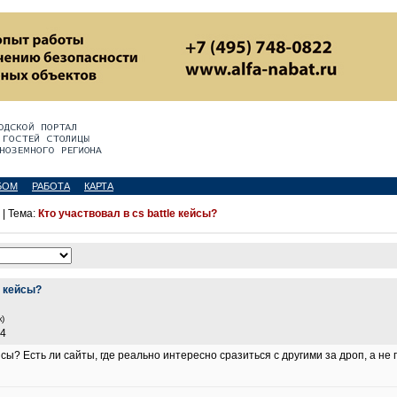
БОМ
РАБОТА
КАРТА
| Тема:
Кто участвовал в cs battle кейсы?
e кейсы?
)
44
ейсы? Есть ли сайты, где реально интересно сразиться с другими за дроп, а не