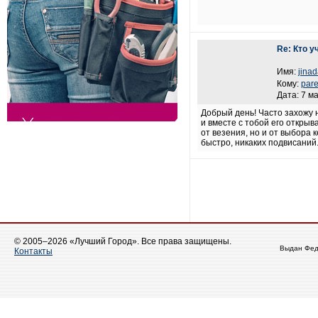
Re: Кто у
Имя:
jina
Кому:
par
Дата: 7 ма
Добрый день! Часто захожу 
и вместе с тобой его открыв
от везения, но и от выбора 
быстро, никаких подвисаний.
© 2005–2026 «Лучший Город». Все права защищены.
Выдан Фед
Контакты