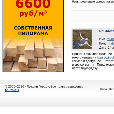
были реальные шансы на выи
Re: Хочет
Имя:
murr
Кому:
mala
Дата: 14 
Привет! Отличное желание —
можно узнать на
https://winl
свежее и доступное — стоит
и сроках выплат. Привлекае
настоящую удачу.
© 2005–2026 «Лучший Город». Все права защищены.
Выдан Фед
Контакты