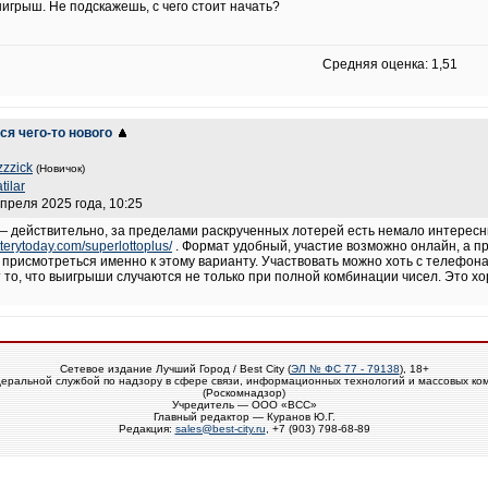
грыш. Не подскажешь, с чего стоит начать?
Средняя оценка: 1,51
ся чего-то нового
zzzick
(Новичок)
tilar
апреля 2025 года, 10:25
 действительно, за пределами раскрученных лотерей есть немало интересных
otterytoday.com/superlottoplus/
. Формат удобный, участие возможно онлайн, а п
 присмотреться именно к этому варианту. Участвовать можно хоть с телефона
т то, что выигрыши случаются не только при полной комбинации чисел. Это х
Сетевое издание Лучший Город / Best City (
ЭЛ № ФС 77 - 79138
), 18+
еральной службой по надзору в сфере связи, информационных технологий и массовых ко
(Роскомнадзор)
Учредитель — ООО «ВСС»
Главный редактор — Куранов Ю.Г.
Редакция:
sales@best-city.ru
, +7 (903) 798-68-89