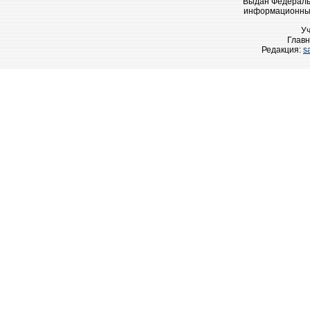
Выдан Федеральн
информационных
У
Главн
Редакция:
s