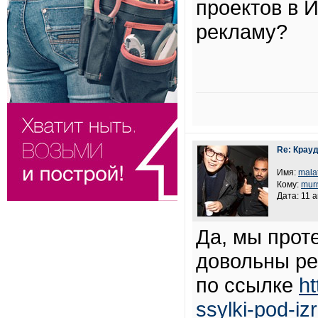
проектов в 
рекламу?
Re: Крау
Имя:
malat
Кому:
murr
Дата: 11 
Да, мы прот
довольны ре
по ссылке
ht
ssylki-pod-iz