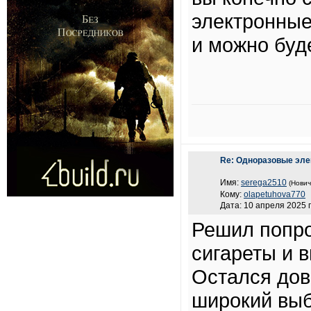
электронные
и можно буде
Re: Одноразовые эле
Имя:
serega2510
(Нович
Кому:
olapetuhova770
Дата: 10 апреля 2025 г
Решил попро
сигареты и 
Остался дов
широкий выб