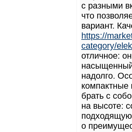
с разными в
что позволя
вариант. Кач
https://marke
category/ele
отличное: о
насыщенный 
надолго. Ос
компактные 
брать с соб
на высоте: 
подходящую 
о преимущес